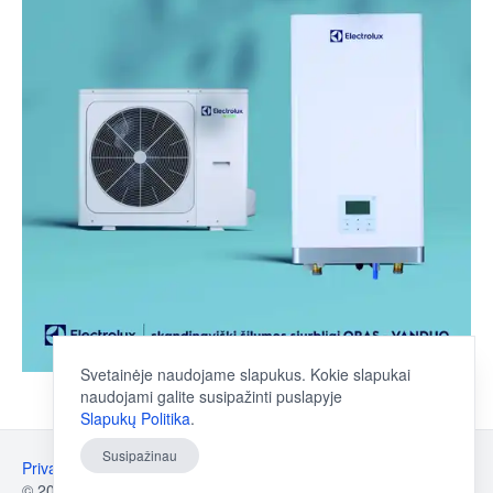
Svetainėje naudojame slapukus. Kokie slapukai
naudojami galite susipažinti puslapyje
Slapukų Politika
.
Susipažinau
Privatumo Politika
Slapukų Politika
©
2026
MANSELVA
.
All rights reserved.