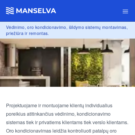
Ope
Vėdinimo, oro kondicionavimo, šildymo sistemų montavimas,
priežiūra ir remontas.
Projektuojame ir montuojame klientų individualius
poreikius atitinkančius vėdinimo, kondicionavimo
sistemas tiek ir privatiems klientams tiek verslo klientams.
Oro kondicionavimas leidžia kontroliuoti patalpų oro