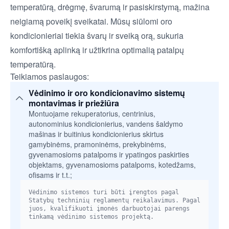
temperatūrą, drėgmę, švarumą ir pasiskirstymą, mažina
neigiamą poveikį sveikatai. Mūsų siūlomi oro
kondicionieriai tiekia švarų ir sveiką orą, sukuria
komfortišką aplinką ir užtikrina optimalią patalpų
temperatūrą.
Teikiamos paslaugos:
Vėdinimo ir oro kondicionavimo sistemų
montavimas ir priežiūra
Montuojame rekuperatorius, centrinius,
autonominius kondicionierius, vandens šaldymo
mašinas ir buitinius kondicionierius skirtus
gamybinėms, pramoninėms, prekybinėms,
gyvenamosioms patalpoms ir ypatingos paskirties
objektams, gyvenamosioms patalpoms, kotedžams,
ofisams ir t.t.;
Vėdinimo sistemos turi būti įrengtos pagal
Statybų techninių reglamentų reikalavimus. Pagal
juos, kvalifikuoti įmonės darbuotojai parengs
tinkamą vėdinimo sistemos projektą.