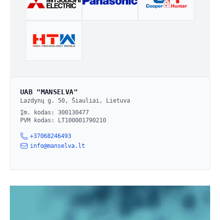
UAB "MANSELVA"
Adresas:
Lazdynų g. 50, Šiauliai, Lietuva
Įm. kodas:
300130477
PVM kodas:
LT100001790210
+37068246493
info@manselva.lt